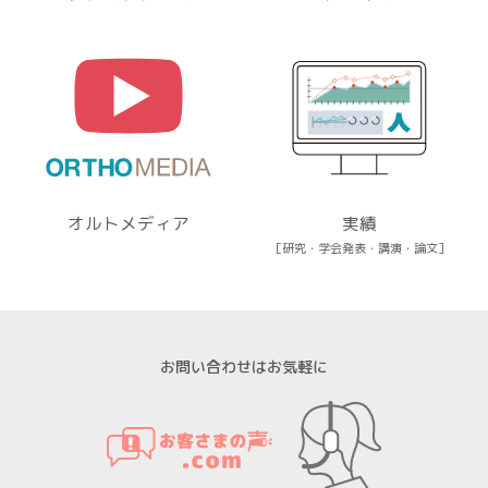
(イ) 弊社とお取引き又は提携する企業、施設、団体等 に所
属する方から、WEBサイト、名刺交換 (WEB上を含む)、開
催イベント、その他当社所定の手続きを通じて取得する個
人情報について
① WEBサイトの運営管理 (メールマガジン配信、対象者の
抽出を含む)
② 各種お問合せ・ご要望への対応
③ 商談・打ち合わせ・契約の履行
④ 当社が委託された業務の遂行
⑤ お取引先への情報提供および連絡
オルトメディア
実績
［研究・学会発表・講演・論文］
(ウ) 従業員・役員 (過去に従業員・役員であった者を含む)
又はそれらの家族の方が当社所定の手続きによって提供す
る個人情報、および採用応募者が採用手続き又は人材デー
タ提供サービスを通じて提供する個人情報 について
① 採否の検討、決定及び連絡並びに採用時の入社及び雇用
お問い合わせはお気軽に
手続き
② 雇用・退職手続きを始めとする人事管理、給与支払その
他の労務管理
③ 福利厚生、教育研修、安全衛生管理
取得した個人情報について上記以外の目的外利用を行わ
ず、またそのための措置を講じます。