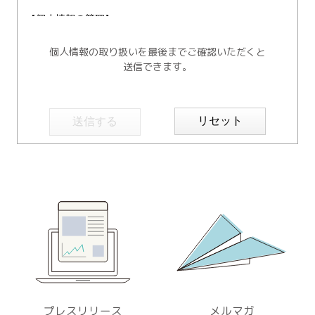
【個人情報の管理】
当社では、個人情報の保護管理者として個人情報保護管理
者を任命し、個人情報保護法、その他関連する法令を遵守
個人情報の取り扱いを最後までご確認いただくと
し、適切に個人情報を管理しています。
送信できます。
【個人情報の取得と利用目的】
当社は、以下の場合に個人情報を取得、および利用いたし
ます。
リセット
(ア) モニター試験に参加頂く方の個人情報について
① WEBサイトの運営管理 (メールマガジン配信、対象者の
抽出を含む)
② 新規モニター試験の参加者募集および管理
③ モニター試験参加者への条件確認、連絡
④ モニター試験参加者への謝礼の支払い
⑤ モニター様からのお問い合わせ・ご要望への対応
⑥ アンケートによる調査
⑦ 統計的な集計・分析、新規サービスの検討や提案（デー
タを公表する際は個人が特定できないように配慮いたしま
す）
プレスリリース
メルマガ