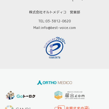
【保有個人データの安全管理のために講じた措置】
株式会社オルトメディコ 営業部
当社では個人情報保護法に基づき、保有個人データの安全
TEL:
03-3812-0620
管理のために、以下の措置を講じています。
Mail:
info@best-voice.com
(ア) 個人情報保護方針の策定
個人情報の適正な取扱いを確保するため、「関係法令等の
遵守」、「個人情報の取得・利用・提供」、「個人情報の
取得元」、「質問および苦情相談の窓口」等についての個
人情報保護方針を策定しています。
(イ) 個人データの取扱いに係る規程の整備
取得・入力、利用・加工、保管・保存、移送・送信、消
去・廃棄等の段階ごとに、取扱方法、管理者・取扱者およ
びその任務等について個人データの取扱規程を策定してい
ます。また、個人データの安全管理、取扱状況の点検及び
監査、外部委託に係る規程を整備しています。
(ウ) 組織的安全管理措置
個人データの取扱いに関する責任者・管理者を設置すると
ともに、個人データを取り扱う従業員・役員および当該従